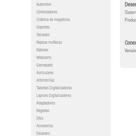
Dese
Automóvil
Controladores
Sistem
Sistema de megafonía
Produc
Soportes
Teclados
Cone
Reposa muñecas
Ratones
Versió
Webcams
Gamepads
Auriculares
Alfombrillas
Tabletas Digitalizadoras
Lapices Digitalizadores
Adaptadores
Regletas
SAIs
Accesorios
Escaners