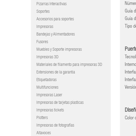
Número
Pizarras Interactivas
Guía d
Soportes
Guía d
Accesorios para soportes
Tipo d
Impresoras
Bandejas y Alimentadores
Fusores
Puert
Muebles y Soporte impresoras
Tecnol
Impresoras 3D
Intern
Materiales de filamento para impresoras 3D
Interf
Extensiones de la garantia
Interf
Etiquetadoras
Versi
Multifunciones
Impresoras Laser
Impresoras de tarjetas plasticas
Dise
Impresoras tickets
Color 
Plotters
Impresoras de fotografías
Altavoces