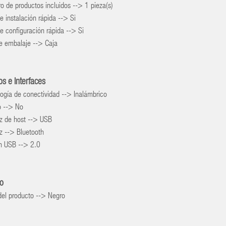
 de productos incluidos --> 1 pieza(s)
e instalación rápida --> Si
e configuración rápida --> Si
e embalaje --> Caja
os e Interfaces
ogía de conectividad --> Inalámbrico
o --> No
az de host --> USB
az --> Bluetooth
ón USB --> 2.0
ño
del producto --> Negro