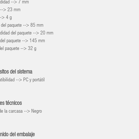
ndidad --> 7 mm
a --> 23 mm
--> 4 g
 del paquete --> 85 mm
ndidad del paquete --> 20 mm
a del paquete --> 145 mm
del paquete --> 32 g
sitos del sistema
ibilidad --> PC y portátil
les técnicos
de la carcasa --> Negro
nido del embalaje