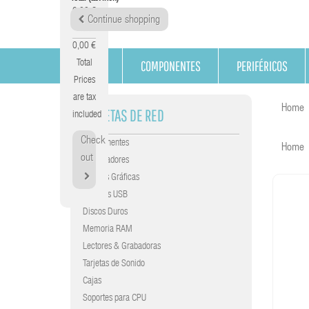
0,00 €
Continue shopping
Tax
0,00 €
COMPONENTES
PERIFÉRICOS
Total
Prices
are tax
Home
TARJETAS DE RED
included
Check
Componentes
Home
out
Procesadores
Tarjetas Gráficas
Gráficas USB
Discos Duros
Memoria RAM
Lectores & Grabadoras
Tarjetas de Sonido
Cajas
Soportes para CPU