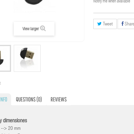
Notify me when available
Tweet
Shar
View larger
t
INFO
QUESTIONS
(0)
REVIEWS
y dimensiones
 --> 20 mm