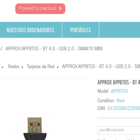
Proceed to checkout
NUESTROS ORDENADORES
PORTÁTILES
APPROX APPBT05 - BT 4.0 - USB 2.0 - TAMA?O MINI
Redes
Tarjetas de Red
APPROX APPBT05 - BT 4.0 - USB 2.0 - T
APPROX APPBT05 - BT 4
Model
APPBT05
Condition
New
EAN
843509952289