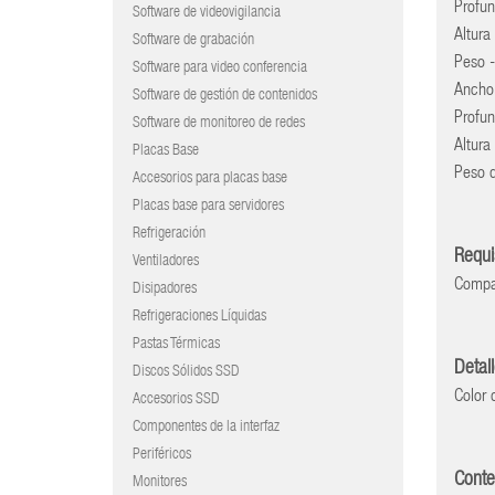
Profu
Software de videovigilancia
Altur
Software de grabación
Peso 
Software para video conferencia
Ancho
Software de gestión de contenidos
Profu
Software de monitoreo de redes
Altur
Placas Base
Peso 
Accesorios para placas base
Placas base para servidores
Refrigeración
Requi
Ventiladores
Compat
Disipadores
Refrigeraciones Líquidas
Pastas Térmicas
Detal
Discos Sólidos SSD
Color 
Accesorios SSD
Componentes de la interfaz
Periféricos
Conte
Monitores