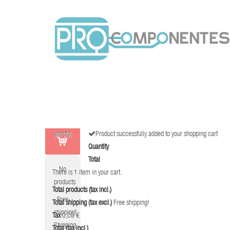
(empty)
Product successfully added to your shopping cart
Quantity
Total
No
There is 1 item in your cart.
products
Total products (tax incl.)
Free
Total shipping (tax excl.)
Free shipping!
shipping!
Tax
0,00 €
Shipping
Total (tax incl.)