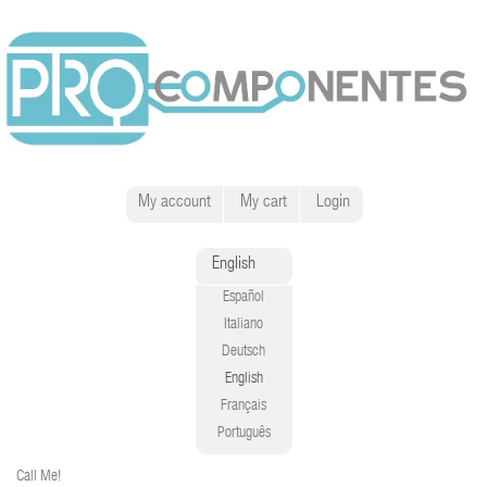
My account
My cart
Login
English
Español
Italiano
Deutsch
English
Français
Português
Call Me!