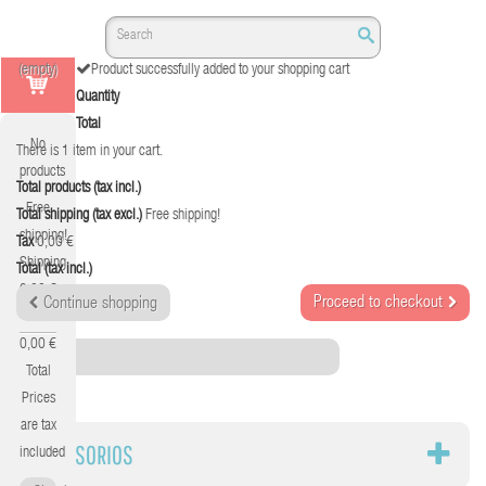
(empty)
Product successfully added to your shopping cart
Quantity
Total
No
There is 1 item in your cart.
products
Total products (tax incl.)
Free
Total shipping (tax excl.)
Free shipping!
shipping!
Tax
0,00 €
Shipping
Total (tax incl.)
0,00 €
Proceed to checkout
Continue shopping
Tax
0,00 €
Category
Total
Prices
are tax
ACCESORIOS
included