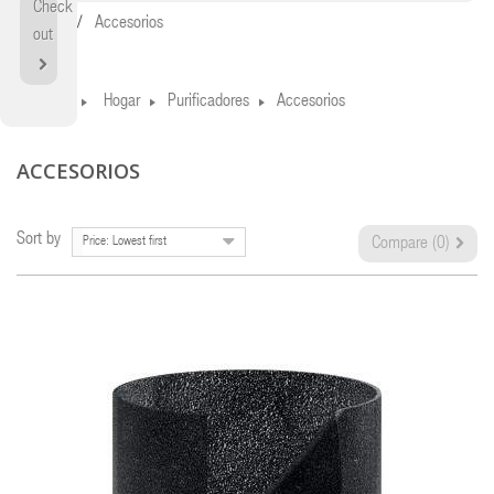
Check
Home
Accesorios
out
Home
Hogar
Purificadores
Accesorios
ACCESORIOS
Sort by
Price: Lowest first
Compare (
0
)