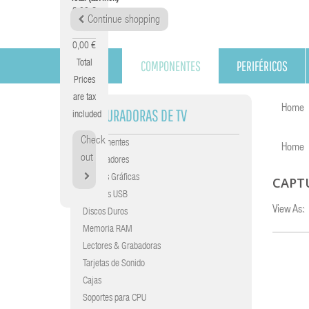
0,00 €
Continue shopping
Tax
0,00 €
COMPONENTES
PERIFÉRICOS
Total
Prices
are tax
Home
CAPTURADORAS DE TV
included
Check
Componentes
Home
out
Procesadores
Tarjetas Gráficas
CAPT
Gráficas USB
View As:
Discos Duros
Memoria RAM
Lectores & Grabadoras
Tarjetas de Sonido
Cajas
Soportes para CPU