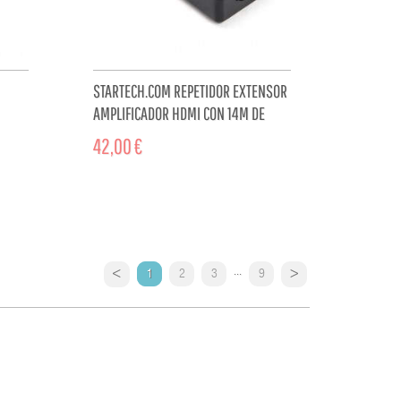
STARTECH.COM REPETIDOR EXTENSOR
AMPLIFICADOR HDMI CON 14M DE
O
ALCANCE - 4K DE 60HZ...
42,00 €
CART
ADD TO CART
...
1
2
3
9