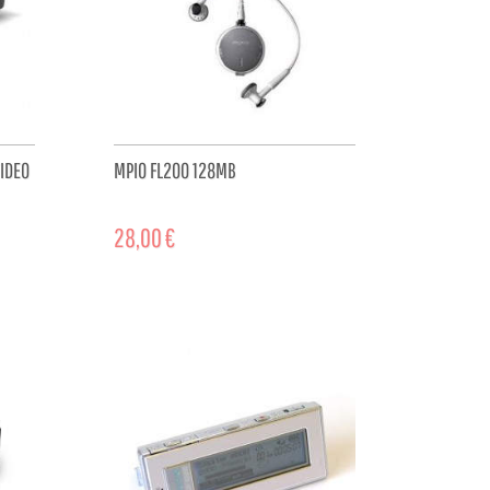
VIDEO
MPIO FL200 128MB
28,00 €
CART
ADD TO CART