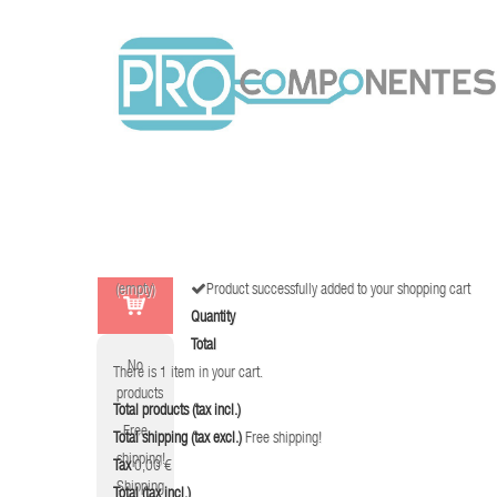
(empty)
Product successfully added to your shopping cart
Quantity
Total
No
There is 1 item in your cart.
products
Total products (tax incl.)
Free
Total shipping (tax excl.)
Free shipping!
shipping!
Tax
0,00 €
Shipping
Total (tax incl.)