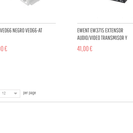
 VE066 NEGRO VE066-AT
EWENT EW3715 EXTENSOR
AUDIO/VIDEO TRANSMISOR Y
RECEPTOR DE SEÑALES AV NEGR
0 €
41,00 €
ADD TO CART
ADD TO 
per page
12