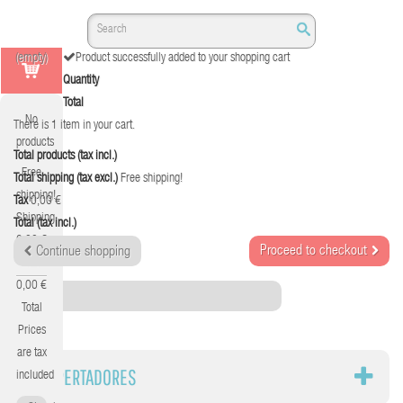
(empty)
Product successfully added to your shopping cart
Quantity
Total
No
There is 1 item in your cart.
products
Total products (tax incl.)
Free
Total shipping (tax excl.)
Free shipping!
shipping!
Tax
0,00 €
Shipping
Total (tax incl.)
0,00 €
Proceed to checkout
Continue shopping
Tax
0,00 €
Category
Total
Prices
are tax
DESPERTADORES
included