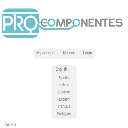
My account
My cart
Login
English
Español
Italiano
Deutsch
English
Français
Português
Call Me!