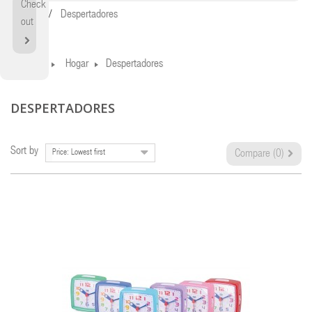
Check
Home
Despertadores
out
Home
Hogar
Despertadores
DESPERTADORES
Sort by
Price: Lowest first
Compare (
0
)