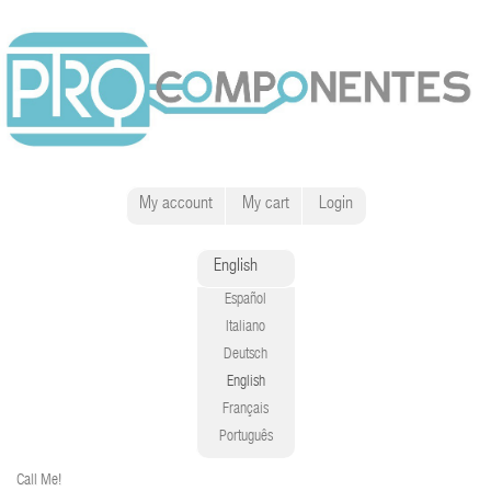
My account
My cart
Login
English
Español
Italiano
Deutsch
English
Français
Português
Call Me!