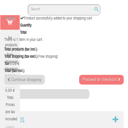
(empty)
Product successfully added to your shopping cart
Quantity
Total
No
There is 1 item in your cart.
products
Total products (tax incl.)
Free
Total shipping (tax excl.)
Free shipping!
shipping!
Tax
0,00 €
Shipping
Total (tax incl.)
0,00 €
Proceed to checkout
Continue shopping
Tax
0,00 €
Category
Total
Prices
are tax
RADIOS
included