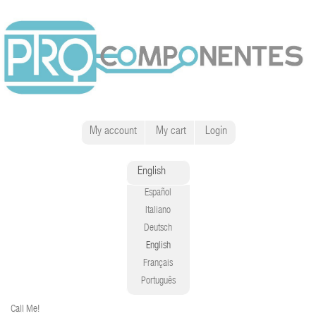
My account
My cart
Login
English
Español
Italiano
Deutsch
English
Français
Português
Call Me!