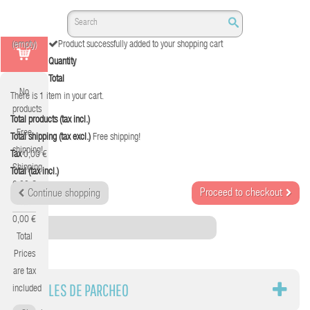
(empty)
Product successfully added to your shopping cart
Quantity
Total
No
There is 1 item in your cart.
products
Total products (tax incl.)
Free
Total shipping (tax excl.)
Free shipping!
shipping!
Tax
0,00 €
Shipping
Total (tax incl.)
0,00 €
Proceed to checkout
Continue shopping
Tax
0,00 €
Category
Total
Prices
are tax
PANELES DE PARCHEO
included