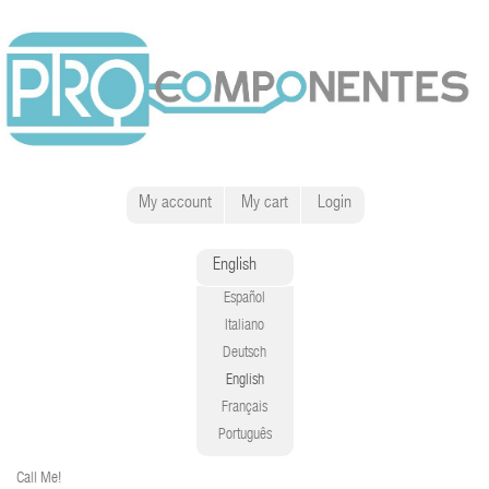
My account
My cart
Login
English
Español
Italiano
Deutsch
English
Français
Português
Call Me!