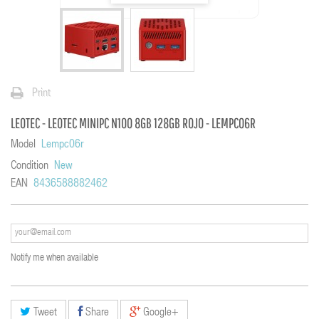
Print
LEOTEC - LEOTEC MINIPC N100 8GB 128GB ROJO - LEMPC06R
Model
Lempc06r
Condition
New
EAN
8436588882462
Notify me when available
Tweet
Share
Google+