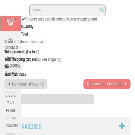
(empty)
Product successfully added to your shopping cart
Quantity
Total
No
There is 1 item in your cart.
products
Total products (tax incl.)
Free
Total shipping (tax excl.)
Free shipping!
shipping!
Tax
0,00 €
Shipping
Total (tax incl.)
0,00 €
Proceed to checkout
Continue shopping
Tax
0,00 €
Category
Total
Prices
are tax
ORDENADORES
included