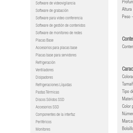
Profu
Software de videovigilancia
Altur
Software de grabación
Peso 
Software para video conferencia
Software de gestión de contenidos
Software de monitoreo de redes
Conte
Placas Base
Conten
Accesorios para placas base
Placas base para servidores
Refrigeración
Carac
Ventiladores
Color
Disipadores
Tamañ
Refrigeraciones Líquidas
Tipo d
Pastas Térmicas
Materi
Discos Sólidos SSD
Color 
Accesorios SSD
Númer
Componentes de la interfaz
Marca
Periféricos
Bolsil
Monitores