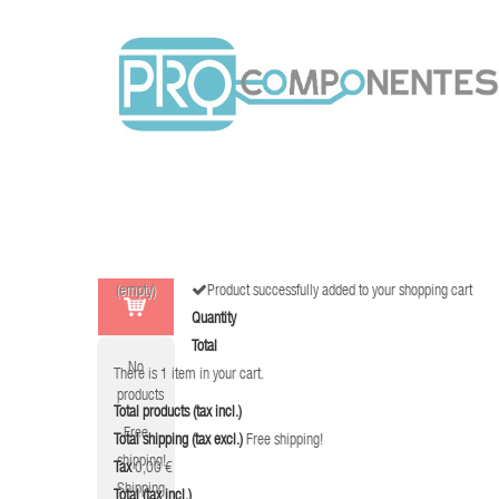
(empty)
Product successfully added to your shopping cart
Quantity
Total
No
There is 1 item in your cart.
products
Total products (tax incl.)
Free
Total shipping (tax excl.)
Free shipping!
shipping!
Tax
0,00 €
Shipping
Total (tax incl.)