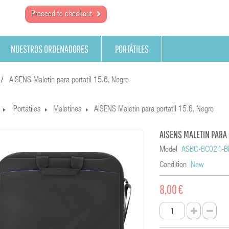
Proceed to checkout
NUESTROS ORDENADORES
PORTÁTILES
AISENS Maletin para portatil 15.6, Negro
Portátiles
Maletines
AISENS Maletin para portatil 15.6, Negro
AISENS MALETIN PARA 
Model
ASBG-BC024-B
Condition
New
8,00 €