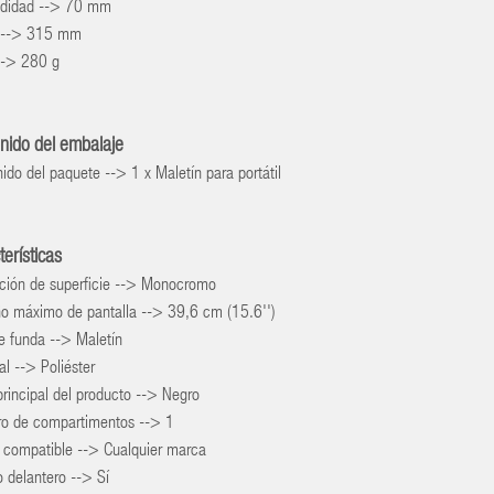
ndidad --> 70 mm
a --> 315 mm
--> 280 g
nido del embalaje
ido del paquete --> 1 x Maletín para portátil
terísticas
ación de superficie --> Monocromo
o máximo de pantalla --> 39,6 cm (15.6'')
e funda --> Maletín
al --> Poliéster
principal del producto --> Negro
o de compartimentos --> 1
 compatible --> Cualquier marca
lo delantero --> Sí