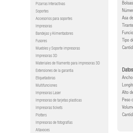
Bolsas
Pizarras Interactivas
Número
Soportes
Asa de
Accesorios para soportes
Tirant
Impresoras
Funcio
Bandejas y Alimentadores
Tipo d
Fusores
Canti
Muebles y Soporte impresoras
Impresoras 3D
Materiales de filamento para impresoras 3D
Datos
Extensiones de la garantia
Ancho
Etiquetadoras
Longi
Multifunciones
Alto d
Impresoras Laser
Peso 
Impresoras de tarjetas plasticas
Volum
Impresoras tickets
Cantid
Plotters
Impresoras de fotografías
Altavoces