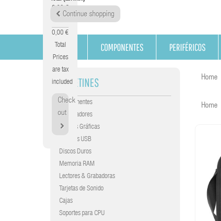
0,00 €
Continue shopping
Tax
0,00 €
COMPONENTES
PERIFÉRICOS
Total
Prices
are tax
Home
MALETINES
included
Check
Componentes
Home
out
Procesadores
Tarjetas Gráficas
Gráficas USB
Discos Duros
Memoria RAM
Lectores & Grabadoras
Tarjetas de Sonido
Cajas
Soportes para CPU