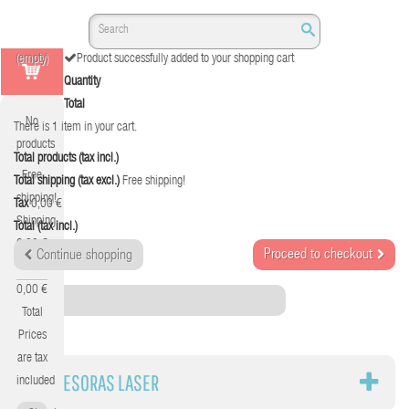
(empty)
Product successfully added to your shopping cart
Quantity
Total
No
There is 1 item in your cart.
products
Total products (tax incl.)
Free
Total shipping (tax excl.)
Free shipping!
shipping!
Tax
0,00 €
Shipping
Total (tax incl.)
0,00 €
Proceed to checkout
Continue shopping
Tax
0,00 €
Category
Total
Prices
are tax
IMPRESORAS LASER
included