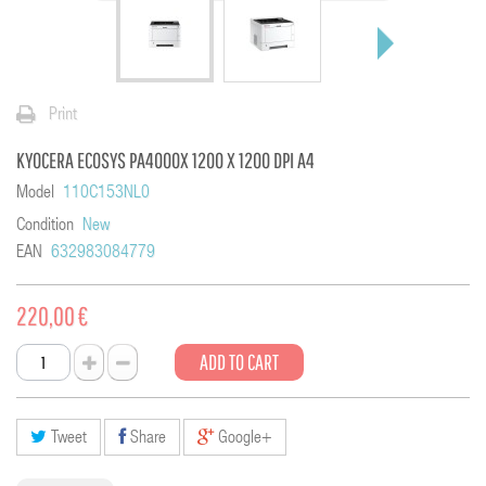
Print
KYOCERA ECOSYS PA4000X 1200 X 1200 DPI A4
Model
110C153NL0
Condition
New
EAN
632983084779
220,00 €
ADD TO CART
Tweet
Share
Google+