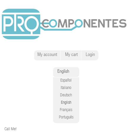
My account
My cart
Login
English
Español
Italiano
Deutsch
English
Français
Português
Call Me!