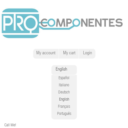
My account
My cart
Login
English
Español
Italiano
Deutsch
English
Français
Português
Call Me!