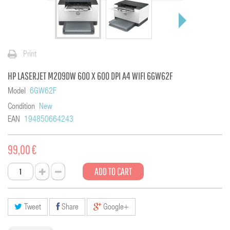
Print
HP LASERJET M209DW 600 X 600 DPI A4 WIFI 6GW62F
Model
6GW62F
Condition
New
EAN
194850664243
99,00 €
ADD TO CART
Tweet
Share
Google+