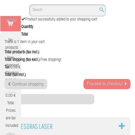
(empty)
Product successfully added to your shopping cart
Quantity
Total
No
There is 1 item in your cart.
products
Total products (tax incl.)
Free
Total shipping (tax excl.)
Free shipping!
shipping!
Tax
0,00 €
Shipping
Total (tax incl.)
0,00 €
Proceed to checkout
Continue shopping
Tax
0,00 €
Category
Total
Prices
are tax
IMPRESORAS LASER
included