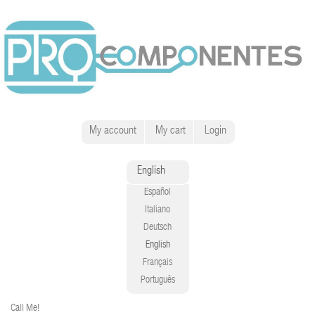
My account
My cart
Login
English
Español
Italiano
Deutsch
English
Français
Português
Call Me!