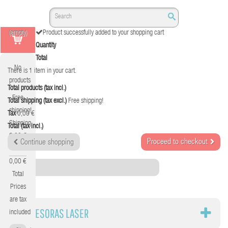
(empty)
Product successfully added to your shopping cart
Quantity
Total
No
There is 1 item in your cart.
products
Total products (tax incl.)
Free
Total shipping (tax excl.)
Free shipping!
shipping!
Tax
0,00 €
Shipping
Total (tax incl.)
0,00 €
Proceed to checkout
Continue shopping
Tax
0,00 €
Category
Total
Prices
are tax
IMPRESORAS LASER
included