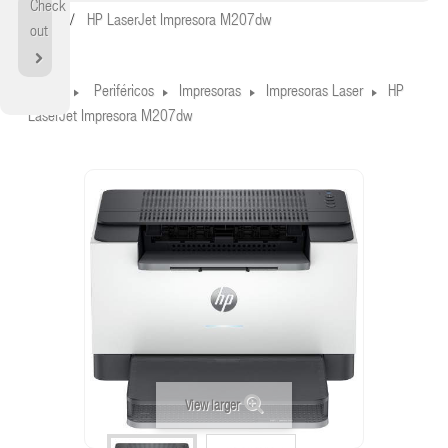
Check
Home
HP LaserJet Impresora M207dw
out
Home
Periféricos
Impresoras
Impresoras Laser
HP
LaserJet Impresora M207dw
View larger