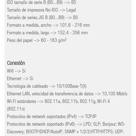
ISO tamaño de serie B (B0...B9) --> B5
Tamaño de impresora No-ISO --> Legal
Tamaño de series JIS B (B0...B9) --> B5
Formato a medida, ancho --> 101,6 - 216 mm
Formato a medida, largo --> 152,4 - 356 mm
Peso del papel --> 60 - 163 g/m²
Conexión
Wifi --> Sí
Ethernet --> Sí
Tecnología de cableado --> 10/100Base-T(X)
Ethernet LAN, velocidad de transferencia de datos --> 10,100 Mbit/s
Wi-Fi estándares --> 802.11a, 802.11b, 802.11g, Wi-Fi 4
(802.11n)
Protocolos de network soportados (IPv4) --> TCP/IP
Protocolos de network soportado (IPv6) --> LPD; SLP; Bonjour; WS-
Discovery; BOOTP/DHCP/AutoIP; SNMP v 1/2/3;HTTP/HTTPS; UDP;