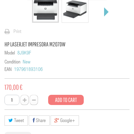
Print
HP LASERJET IMPRESORA M207DW
Model
8J9K9F
Condition
New
EAN
197961893106
170,00 €
ADD TO CART
Tweet
Share
Google+