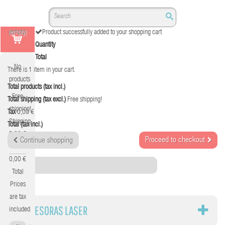
(empty)
Product successfully added to your shopping cart
Quantity
Total
No
There is 1 item in your cart.
products
Total products (tax incl.)
Free
Total shipping (tax excl.)
Free shipping!
shipping!
Tax
0,00 €
Shipping
Total (tax incl.)
0,00 €
Proceed to checkout
Continue shopping
Tax
0,00 €
Category
Total
Prices
are tax
IMPRESORAS LASER
included