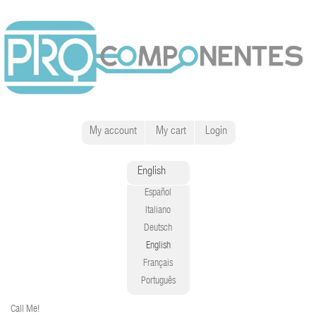
My account
My cart
Login
English
Español
Italiano
Deutsch
English
Français
Português
Call Me!