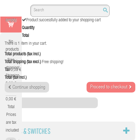
(empty)
Product successfully added to your shopping cart
Quantity
Total
No
There is 1 item in your cart.
products
Total products (tax incl.)
Free
Total shipping (tax excl.)
Free shipping!
shipping!
Tax
0,00 €
Shipping
Total (tax incl.)
0,00 €
Proceed to checkout
Continue shopping
Tax
0,00 €
Category
Total
Prices
are tax
HUBS & SWITCHES
included