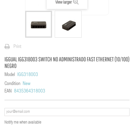
View larger
Print
IGGUAL IGG318003 SWITCH NO ADMINISTRADO FAST ETHERNET (10/100)
NEGRO
Model
IGG318003
Condition
New
EAN
8435364318003
Notify me when available