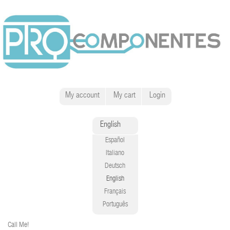
My account
My cart
Login
English
Español
Italiano
Deutsch
English
Français
Português
Call Me!