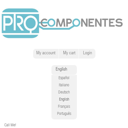
My account
My cart
Login
English
Español
Italiano
Deutsch
English
Français
Português
Call Me!