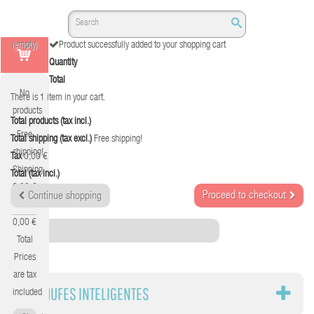
(empty)
Product successfully added to your shopping cart
Quantity
Total
No
There is 1 item in your cart.
products
Total products (tax incl.)
Free
Total shipping (tax excl.)
Free shipping!
shipping!
Tax
0,00 €
Shipping
Total (tax incl.)
0,00 €
Proceed to checkout
Continue shopping
Tax
0,00 €
Category
Total
Prices
are tax
ENCHUFES INTELIGENTES
included