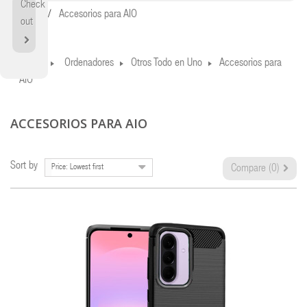
Check
Home
Accesorios para AIO
out
Home
Ordenadores
Otros Todo en Uno
Accesorios para
AIO
ACCESORIOS PARA AIO
Sort by
Price: Lowest first
Compare (
0
)