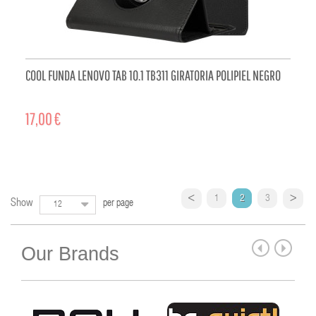
COOL FUNDA LENOVO TAB 10.1 TB311 GIRATORIA POLIPIEL NEGRO
17,00 €
ADD TO CART
1
2
3
Show
per page
12
Our Brands