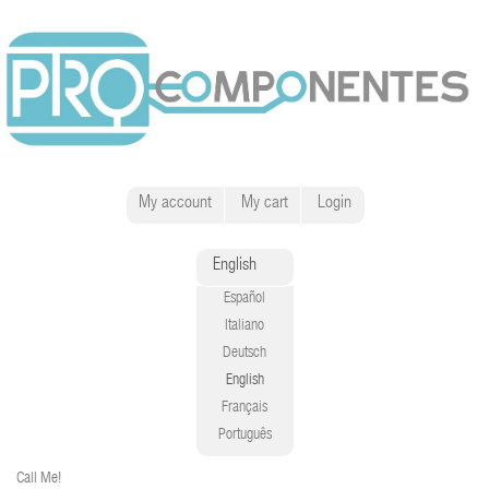
My account
My cart
Login
English
Español
Italiano
Deutsch
English
Français
Português
Call Me!