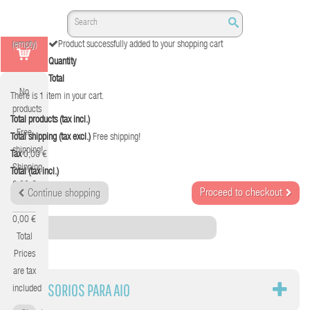
(empty)
Product successfully added to your shopping cart
Quantity
Total
No
There is 1 item in your cart.
products
Total products (tax incl.)
Free
Total shipping (tax excl.)
Free shipping!
shipping!
Tax
0,00 €
Shipping
Total (tax incl.)
0,00 €
Proceed to checkout
Continue shopping
Tax
0,00 €
Category
Total
Prices
are tax
ACCESORIOS PARA AIO
included