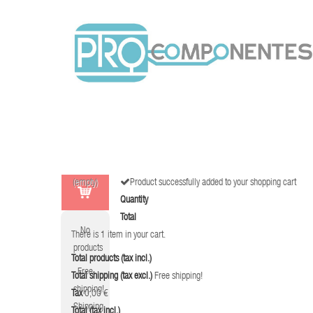
(empty)
Product successfully added to your shopping cart
Quantity
Total
No
There is 1 item in your cart.
products
Total products (tax incl.)
Free
Total shipping (tax excl.)
Free shipping!
shipping!
Tax
0,00 €
Shipping
Total (tax incl.)