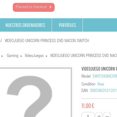
Proceed to checkout
NUESTROS ORDENADORES
PORTÁTILES
VIDEOJUEGO UNICORN PRINCESS DVD NACON SWITCH
Gaming
VideoJuegos
VIDEOJUEGO UNICORN PRINCESS DVD NAC
VIDEOJUEGO UNICORN 
Model
SWITCHUNICO
Condition
New
EAN
366596203120
11,00 €