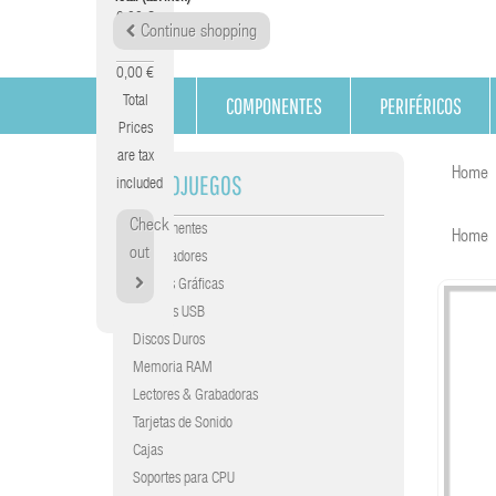
0,00 €
Continue shopping
Tax
0,00 €
COMPONENTES
PERIFÉRICOS
Total
Prices
are tax
Home
VIDEOJUEGOS
included
Check
Componentes
Home
out
Procesadores
Tarjetas Gráficas
Gráficas USB
Discos Duros
Memoria RAM
Lectores & Grabadoras
Tarjetas de Sonido
Cajas
Soportes para CPU