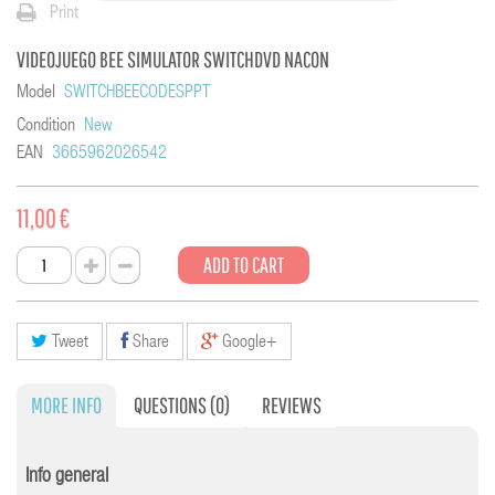
Print
VIDEOJUEGO BEE SIMULATOR SWITCHDVD NACON
Model
SWITCHBEECODESPPT
Condition
New
EAN
3665962026542
11,00 €
ADD TO CART
Tweet
Share
Google+
MORE INFO
QUESTIONS
(0)
REVIEWS
Info general