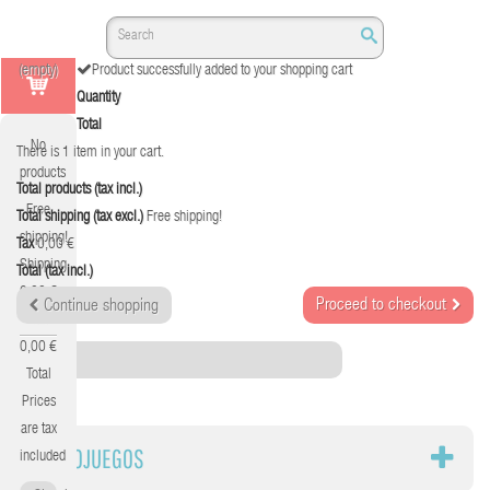
(empty)
Product successfully added to your shopping cart
Quantity
Total
No
There is 1 item in your cart.
products
Total products (tax incl.)
Free
Total shipping (tax excl.)
Free shipping!
shipping!
Tax
0,00 €
Shipping
Total (tax incl.)
0,00 €
Proceed to checkout
Continue shopping
Tax
0,00 €
Category
Total
Prices
are tax
VIDEOJUEGOS
included