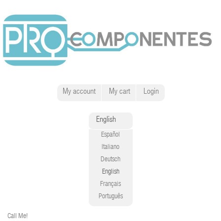
My account
My cart
Login
English
Español
Italiano
Deutsch
English
Français
Português
Call Me!