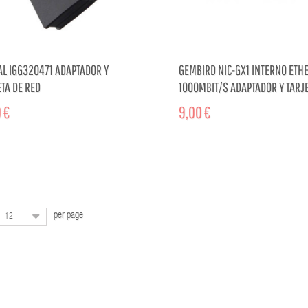
AL IGG320471 ADAPTADOR Y
GEMBIRD NIC-GX1 INTERNO ETH
TA DE RED
1000MBIT/S ADAPTADOR Y TARJ
DE RED
 €
9,00 €
ADD TO CART
ADD TO 
per page
12