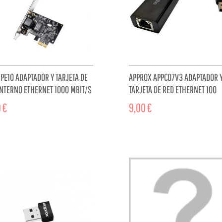
 PE10 ADAPTADOR Y TARJETA DE
APPROX APPC07V3 ADAPTADOR 
INTERNO ETHERNET 1000 MBIT/S
TARJETA DE RED ETHERNET 100
MBIT/S
 €
9,00 €
ADD TO CART
ADD TO 