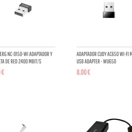
ERG NC-0150-WI ADAPTADOR Y
ADAPTADOR CUDY AC650 WI-FI M
ETA DE RED 2400 MBIT/S
USB ADAPTER - WU650
 €
8,00 €
ADD TO CART
ADD TO 