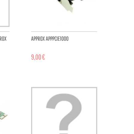
PROX
APPROX APPPCIE1000
9,00 €
CART
ADD TO CART