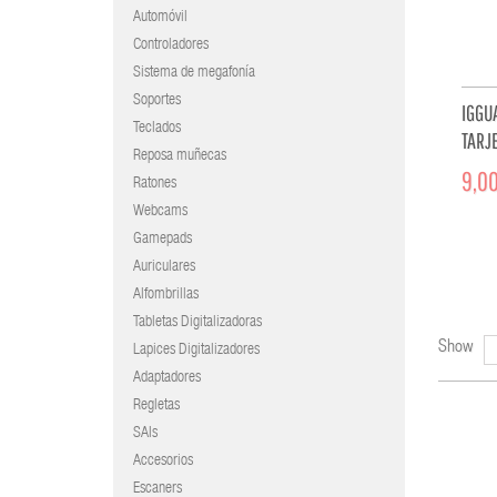
Automóvil
Controladores
Sistema de megafonía
Soportes
IGGU
Teclados
TARJE
Reposa muñecas
9,00
Ratones
Webcams
Gamepads
Auriculares
Alfombrillas
Tabletas Digitalizadoras
Show
Lapices Digitalizadores
Adaptadores
Regletas
SAIs
Accesorios
Escaners