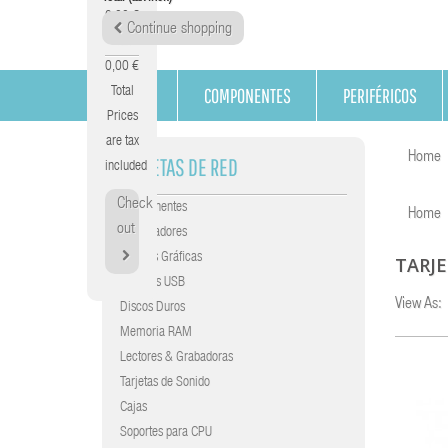
0,00 €
Continue shopping
Tax
0,00 €
COMPONENTES
PERIFÉRICOS
Total
Prices
are tax
Home
TARJETAS DE RED
included
Check
Componentes
Home
out
Procesadores
Tarjetas Gráficas
TARJE
Gráficas USB
View As:
Discos Duros
Memoria RAM
Lectores & Grabadoras
Tarjetas de Sonido
Cajas
Soportes para CPU