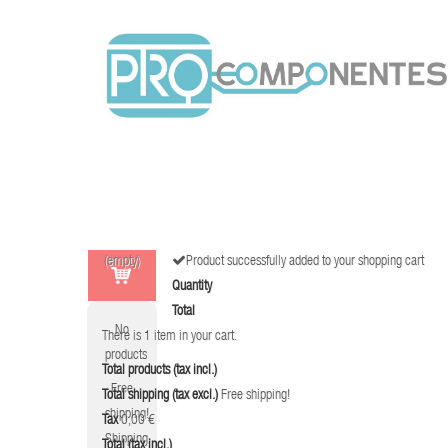
(empty)
Product successfully added to your shopping cart
Quantity
Total
No
There is 1 item in your cart.
products
Total products (tax incl.)
Free
Total shipping (tax excl.)
Free shipping!
shipping!
Tax
0,00 €
Shipping
Total (tax incl.)