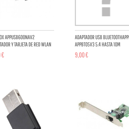
OX APPUSB600NAV2
ADAPTADOR USB BLUETOOTHAP
TADOR Y TARJETA DE RED WLAN
APPBT05V3 5.4 HASTA 10M
MBIT/S APPUSB600NAV2
 €
9,00 €
ADD TO CART
ADD TO 