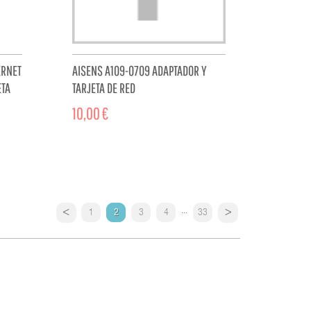
ERNET
AISENS A109-0709 ADAPTADOR Y
ETA
TARJETA DE RED
10,00 €
CART
ADD TO CART
...
1
2
3
4
33