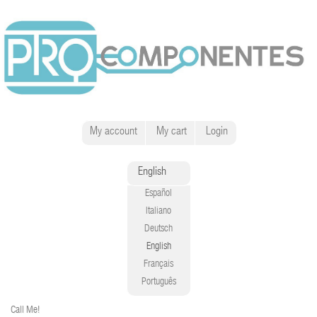
My account
My cart
Login
English
Español
Italiano
Deutsch
English
Français
Português
Call Me!