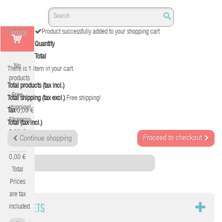
(empty)
Product successfully added to your shopping cart
Quantity
Total
No
There is 1 item in your cart.
products
Total products (tax incl.)
Free
Total shipping (tax excl.)
Free shipping!
shipping!
Tax
0,00 €
Shipping
Total (tax incl.)
0,00 €
Proceed to checkout
Continue shopping
Tax
0,00 €
Category
Total
Prices
are tax
TABLETS
included