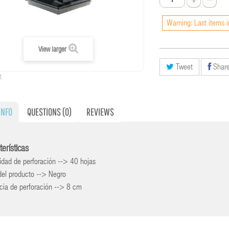
Warning: Last items i
View larger
Tweet
Shar
t
INFO
QUESTIONS
(0)
REVIEWS
terísticas
dad de perforación --> 40 hojas
del producto --> Negro
cia de perforación --> 8 cm