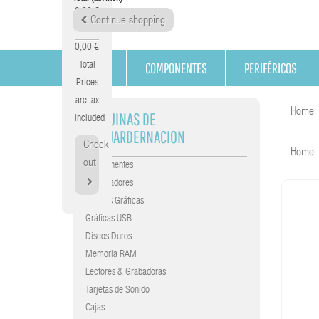
0,00 €
Continue shopping
Tax
0,00 €
COMPONENTES
PERIFÉRICOS
Total
Prices
are tax
Home
MAQUINAS DE
included
ENCUARDERNACION
Check
Home
out
Componentes
Procesadores
Tarjetas Gráficas
Gráficas USB
Discos Duros
Memoria RAM
Lectores & Grabadoras
Tarjetas de Sonido
Cajas