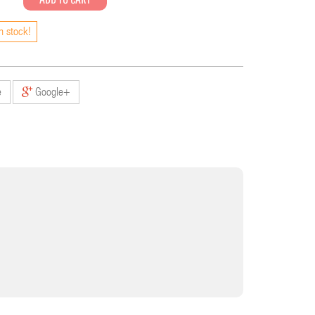
n stock!
e
Google+