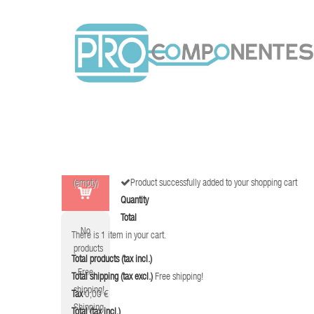
(empty)
Product successfully added to your shopping cart
Quantity
Total
No
There is 1 item in your cart.
products
Total products (tax incl.)
Free
Total shipping (tax excl.)
Free shipping!
shipping!
Tax
0,00 €
Shipping
Total (tax incl.)