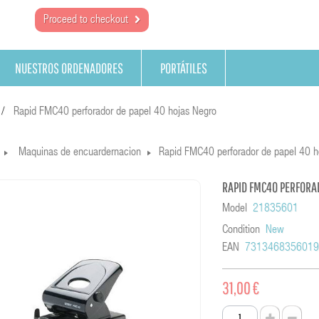
Proceed to checkout
NUESTROS ORDENADORES
PORTÁTILES
Rapid FMC40 perforador de papel 40 hojas Negro
Maquinas de encuardernacion
Rapid FMC40 perforador de papel 40 h
RAPID FMC40 PERFORA
Model
21835601
Condition
New
EAN
731346835601
31,00 €