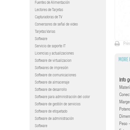
Fuentes de Alimentación
Lectores de Tarjetas
Capturadoras de TV
Conversores de señal de video
Tarjetas Varias
Software
Prin
Servicio de soporte IT
Licencias y actualizaciones
MORE 
Software de virtualizacion
Softwares de impresión
Software de comunicaciones
Info 
Software de almacenaje
Materi
Software de desarrollo
Conec
Software para administración del color
Marge
Software de gestión de servicios
Poten
Software de etiquetado
Dimen
Software de administración
Peso 
Software