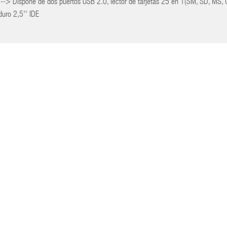
 --> Dispone de dos puertos USB 2.0, lector de tarjetas 25 en 1(SM, SD, MS, C
duro 2,5'' IDE