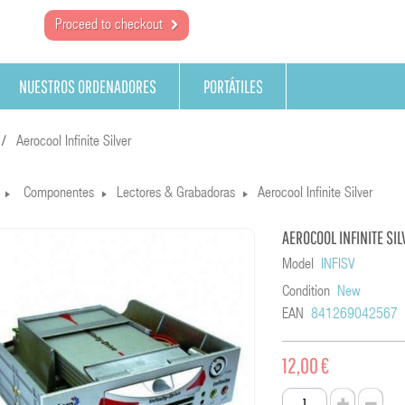
Proceed to checkout
NUESTROS ORDENADORES
PORTÁTILES
Aerocool Infinite Silver
Componentes
Lectores & Grabadoras
Aerocool Infinite Silver
AEROCOOL INFINITE SIL
Model
INFISV
Condition
New
EAN
841269042567
12,00 €