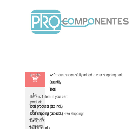
(empty)
Product successfully added to your shopping cart
Quantity
Total
No
There is 1 item in your cart.
products
Total products (tax incl.)
Free
Total shipping (tax excl.)
Free shipping!
shipping!
Tax
0,00 €
Shipping
Total (tax incl.)