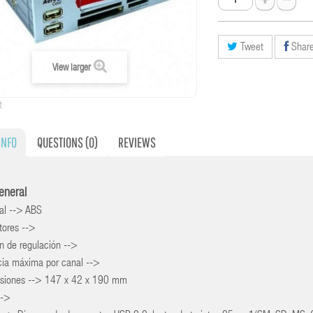
Tweet
Shar
View larger
t
INFO
QUESTIONS
(0)
REVIEWS
general
al --> ABS
tores -->
n de regulación -->
cia máxima por canal -->
siones --> 147 x 42 x 190 mm
-->