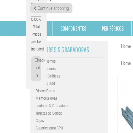
0,00 €
Continue shopping
Tax
0,00 €
COMPONENTES
PERIFÉRICOS
Total
Prices
are tax
Home
LECTORES & GRABADORAS
included
Check
Componentes
Home
out
Procesadores
Tarjetas Gráficas
Gráficas USB
Discos Duros
Memoria RAM
Lectores & Grabadoras
Tarjetas de Sonido
Cajas
Soportes para CPU