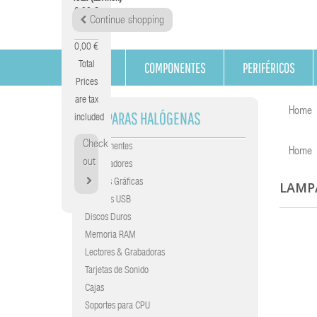
0,00 €
Continue shopping
Tax
0,00 €
COMPONENTES
PERIFÉRICOS
Total
Prices
are tax
Home
LAMPARAS HALÓGENAS
included
Check
Componentes
Home
out
Procesadores
Tarjetas Gráficas
LAMP
Gráficas USB
Discos Duros
Memoria RAM
Lectores & Grabadoras
Tarjetas de Sonido
Cajas
Soportes para CPU