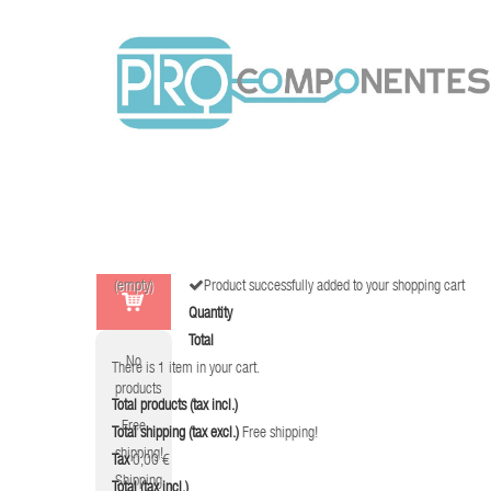
(empty)
Product successfully added to your shopping cart
Quantity
Total
No
There is 1 item in your cart.
products
Total products (tax incl.)
Free
Total shipping (tax excl.)
Free shipping!
shipping!
Tax
0,00 €
Shipping
Total (tax incl.)