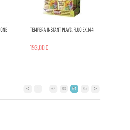
 ONE
TEMPERA INSTANT PLAYC. FLUO EX.144
193,00 €
CART
ADD TO CART
...
1
62
63
64
65