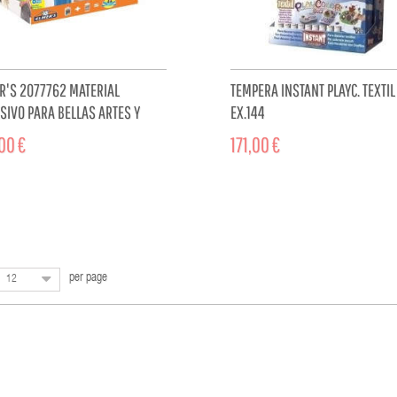
R'S 2077762 MATERIAL
TEMPERA INSTANT PLAYC. TEXTIL
SIVO PARA BELLAS ARTES Y
EX.144
ALIDADES
00 €
171,00 €
ADD TO CART
ADD TO 
per page
12