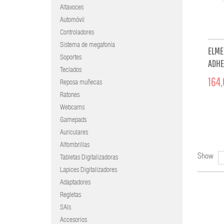
Altavoces
Automóvil
Controladores
Sistema de megafonía
ELME
Soportes
ADHE
Teclados
MANU
164,
Reposa muñecas
Ratones
Webcams
Gamepads
Auriculares
Alfombrillas
Show
Tabletas Digitalizadoras
Lapices Digitalizadores
Adaptadores
Regletas
SAIs
Accesorios