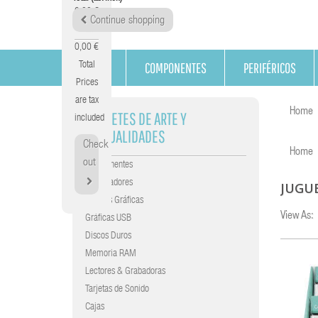
0,00 €
Continue shopping
Tax
0,00 €
COMPONENTES
PERIFÉRICOS
Total
Prices
are tax
Home
JUGUETES DE ARTE Y
included
MANUALIDADES
Check
Home
out
Componentes
Procesadores
JUGU
Tarjetas Gráficas
View As:
Gráficas USB
Discos Duros
Memoria RAM
Lectores & Grabadoras
Tarjetas de Sonido
Cajas