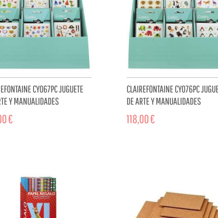
REFONTAINE CY067PC JUGUETE
CLAIREFONTAINE CY076PC JUGU
RTE Y MANUALIDADES
DE ARTE Y MANUALIDADES
00 €
118,00 €
ADD TO CART
ADD TO 