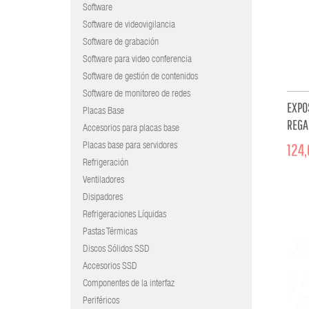
Software
Software de videovigilancia
Software de grabación
Software para video conferencia
Software de gestión de contenidos
Software de monitoreo de redes
EXPO
Placas Base
REGAL
Accesorios para placas base
MODE
124,
Placas base para servidores
Refrigeración
Ventiladores
Disipadores
Refrigeraciones Líquidas
Pastas Térmicas
Discos Sólidos SSD
Accesorios SSD
Componentes de la interfaz
Periféricos