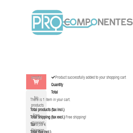
(empty)
Product successfully added to your shopping cart
Quantity
Total
No
There is 1 item in your cart.
products
Total products (tax incl.)
Free
Total shipping (tax excl.)
Free shipping!
shipping!
Tax
0,00 €
Shipping
Total (tax incl.)