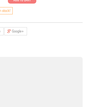
n stock!
e
Google+