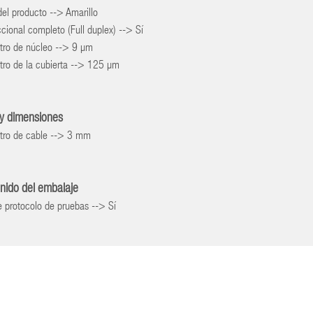
del producto --> Amarillo
ccional completo (Full duplex) --> Sí
tro de núcleo --> 9 µm
tro de la cubierta --> 125 µm
y dimensiones
tro de cable --> 3 mm
nido del embalaje
e protocolo de pruebas --> Sí