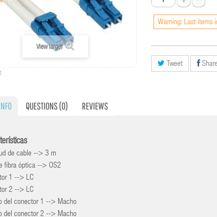
Warning: Last items i
View larger
Tweet
Shar
t
INFO
QUESTIONS
(0)
REVIEWS
terísticas
tud de cable --> 3 m
e fibra óptica --> OS2
tor 1 --> LC
tor 2 --> LC
o del conector 1 --> Macho
o del conector 2 --> Macho