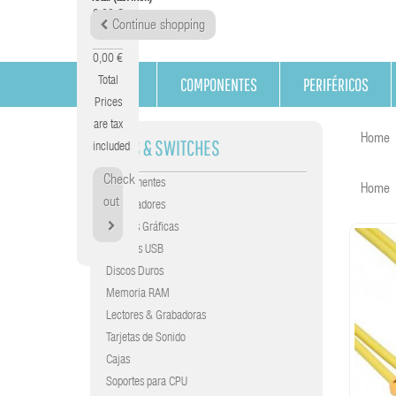
0,00 €
Continue shopping
Tax
0,00 €
COMPONENTES
PERIFÉRICOS
Total
Prices
are tax
Home
HUBS & SWITCHES
included
Check
Componentes
Home
out
Procesadores
Tarjetas Gráficas
Gráficas USB
Discos Duros
Memoria RAM
Lectores & Grabadoras
Tarjetas de Sonido
Cajas
Soportes para CPU