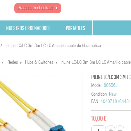
Proceed to checkout
NUESTROS ORDENADORES
PORTÁTILES
InLine LC/LC 3m 3m LC LC Amarillo cable de fibra optica
Redes
Hubs & Switches
InLine LC/LC 3m 3m LC LC Amarillo cable 
INLINE LC/LC 3M 3M LC
Model
88656J
Condition
New
EAN
404371816443
10,00 €