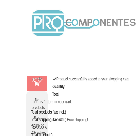
(empty)
Product successfully added to your shopping cart
Quantity
Total
No
There is 1 item in your cart.
products
Total products (tax incl.)
Free
Total shipping (tax excl.)
Free shipping!
shipping!
Tax
0,00 €
Shipping
Total (tax incl.)