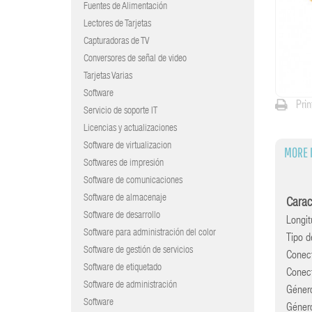
Fuentes de Alimentación
Lectores de Tarjetas
Capturadoras de TV
Conversores de señal de video
Tarjetas Varias
Software
Prin
Servicio de soporte IT
Licencias y actualizaciones
Software de virtualizacion
MORE 
Softwares de impresión
Software de comunicaciones
Software de almacenaje
Carac
Software de desarrollo
Longi
Software para administración del color
Tipo d
Software de gestión de servicios
Conec
Software de etiquetado
Conec
Software de administración
Géner
Software
Géner