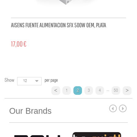
AISENS FUENTE ALIMENTACION SFX 500W OEM, PLATA
17,00 €
ADD TO CART
Show
per page
12
...
1
2
3
4
50
Our Brands