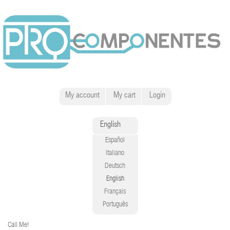
My account
My cart
Login
English
Español
Italiano
Deutsch
English
Français
Português
Call Me!