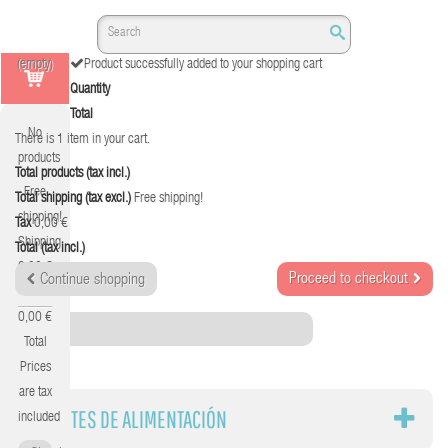
(empty)
Product successfully added to your shopping cart
Quantity
Total
No
There is 1 item in your cart.
products
Total products (tax incl.)
Free
Total shipping (tax excl.)
Free shipping!
shipping!
Tax
0,00 €
Shipping
Total (tax incl.)
0,00 €
Proceed to checkout
Continue shopping
Tax
0,00 €
Category
Total
Prices
are tax
FUENTES DE ALIMENTACIÓN
included