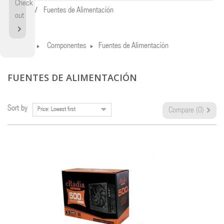
Check
Home
Fuentes de Alimentación
out
Home
Componentes
Fuentes de Alimentación
FUENTES DE ALIMENTACIÓN
Sort by
Price: Lowest first
Compare (
0
)