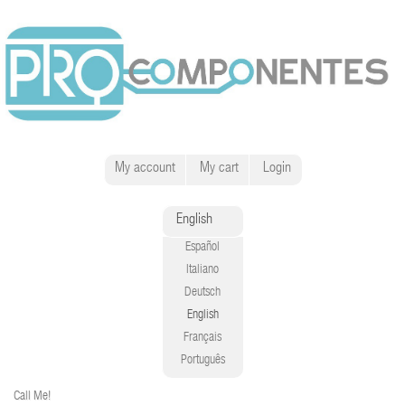
My account
My cart
Login
English
Español
Italiano
Deutsch
English
Français
Português
Call Me!