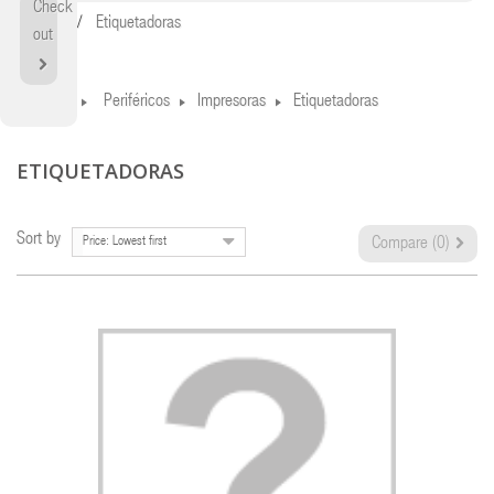
Check
Home
Etiquetadoras
out
Home
Periféricos
Impresoras
Etiquetadoras
ETIQUETADORAS
Sort by
Price: Lowest first
Compare (
0
)