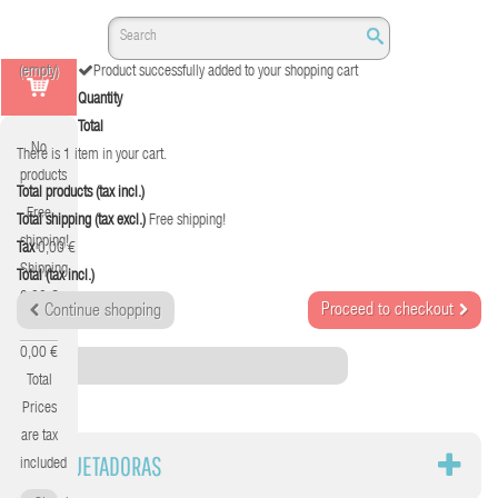
(empty)
Product successfully added to your shopping cart
Quantity
Total
No
There is 1 item in your cart.
products
Total products (tax incl.)
Free
Total shipping (tax excl.)
Free shipping!
shipping!
Tax
0,00 €
Shipping
Total (tax incl.)
0,00 €
Proceed to checkout
Continue shopping
Tax
0,00 €
Category
Total
Prices
are tax
ETIQUETADORAS
included