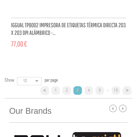
IGGUAL TP8002 IMPRESORA DE ETIQUETAS TÉRMICA DIRECTA 203
X 203 DPI ALÁMBRICO -...
77,00 €
ADD TO CART
Show
per page
12
...
1
2
3
4
5
15
Our Brands