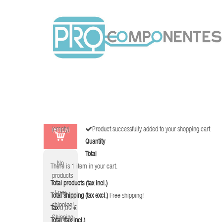
(empty)
Product successfully added to your shopping cart
Quantity
Total
No
There is 1 item in your cart.
products
Total products (tax incl.)
Free
Total shipping (tax excl.)
Free shipping!
shipping!
Tax
0,00 €
Shipping
Total (tax incl.)