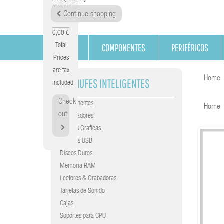
0,00 €
Continue shopping
Tax
0,00 €
COMPONENTES
PERIFÉRICOS
Total
Prices
are tax
Home
ENCHUFES INTELIGENTES
included
Check
Componentes
Home
out
Procesadores
Tarjetas Gráficas
Gráficas USB
Discos Duros
Memoria RAM
Lectores & Grabadoras
Tarjetas de Sonido
Cajas
Soportes para CPU