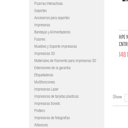
Pizarras Interactivas
Soportes
Accesorios para soportes
Impresoras
Bandejas y Alimentadores
HPE 
Fusores
CNTR
Muebles y Soporte impresoras
XCVR 
148 
Impresoras 3D
Materiales de filamento para impresoras 3D
Extensiones de la garantia
Etiquetadoras
Multifunciones
Impresoras Laser
Impresoras de tarjetas plasticas
Show
Impresoras tickets
Plotters
Impresoras de fotografías
Altavoces