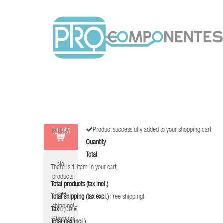
(empty)
Product successfully added to your shopping cart
Quantity
Total
No
There is 1 item in your cart.
products
Total products (tax incl.)
Free
Total shipping (tax excl.)
Free shipping!
shipping!
Tax
0,00 €
Shipping
Total (tax incl.)