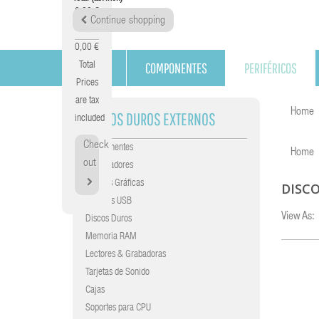
0,00 €
Continue shopping
Tax
0,00 €
COMPONENTES
PERIFÉRICOS
Total
Prices
are tax
Home
DISCOS DUROS EXTERNOS
included
Check
Componentes
Home
out
Procesadores
Tarjetas Gráficas
DISC
Gráficas USB
View As:
Discos Duros
Memoria RAM
Lectores & Grabadoras
Tarjetas de Sonido
Cajas
Soportes para CPU