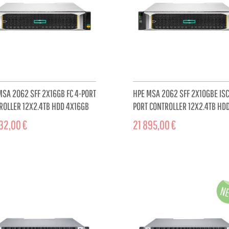
MSA 2062 SFF 2X16GB FC 4-PORT
HPE MSA 2062 SFF 2X10GBE ISC
ROLLER 12X2.4TB HDD 4X16GB
PORT CONTROLLER 12X2.4TB HD
C XCVR 32TB...
4X10GB ISCSI XCVR...
32,00 €
21 895,00 €
ADD TO CART
ADD TO 