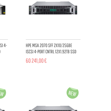
SI 4-
HPE MSA 2070 SFF 2X10/25GBE
D
ISCSI 4-PORT CNTRL 12X1.92TB SSD
4X25GB ISCSI XCVR...
60 241,00 €
CART
ADD TO CART