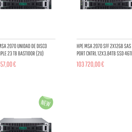
MSA 2070 UNIDAD DE DISCO
HPE MSA 2070 SFF 2X12GB SAS 
PLE 23 TB BASTIDOR (2U)
PORT CNTRL 12X3.84TB SSD 46T
STORAGE ARRAY
57,00 €
103 720,00 €
ADD TO CART
ADD TO 