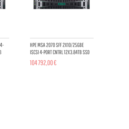
4-
HPE MSA 2070 SFF 2X10/25GBE
B
ISCSI 4-PORT CNTRL 12X3.84TB SSD
4X25GB ISCSI XCVR...
104 792,00 €
CART
ADD TO CART