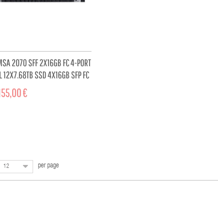
MSA 2070 SFF 2X16GB FC 4-PORT
L 12X7.68TB SSD 4X16GB SFP FC
92TB...
155,00 €
ADD TO CART
per page
12