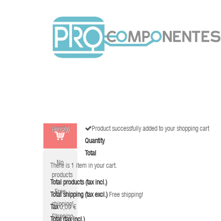
(empty)
Product successfully added to your shopping cart
Quantity
Total
No
There is 1 item in your cart.
products
Total products (tax incl.)
Free
Total shipping (tax excl.)
Free shipping!
shipping!
Tax
0,00 €
Shipping
Total (tax incl.)