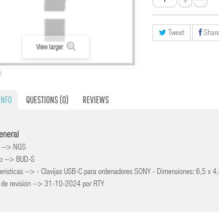
Tweet
Shar
View larger
t
INFO
QUESTIONS
(0)
REVIEWS
general
 --> NGS
o --> BUD-S
erísticas --> - Clavijas USB-C para ordenadores SONY - Dimensiones: 6,5 x 
 de revisión --> 31-10-2024 por RTY