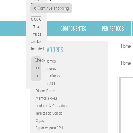
0,00 €
Continue shopping
Tax
0,00 €
COMPONENTES
PERIFÉRICOS
Total
Prices
are tax
Home
CARGADORES
included
Check
Componentes
Home
out
Procesadores
Tarjetas Gráficas
Gráficas USB
Discos Duros
Memoria RAM
Lectores & Grabadoras
Tarjetas de Sonido
Cajas
Soportes para CPU