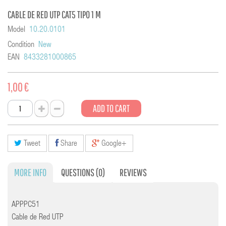
CABLE DE RED UTP CAT5 TIPO 1 M
Model
10.20.0101
Condition
New
EAN
8433281000865
1,00 €
ADD TO CART
Tweet
Share
Google+
MORE INFO
QUESTIONS
(0)
REVIEWS
APPPC51
Cable de Red UTP