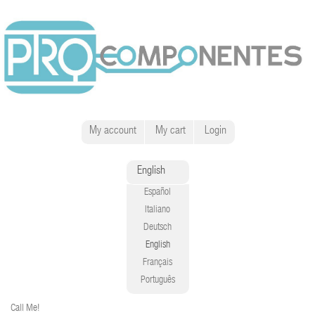
My account
My cart
Login
English
Español
Italiano
Deutsch
English
Français
Português
Call Me!