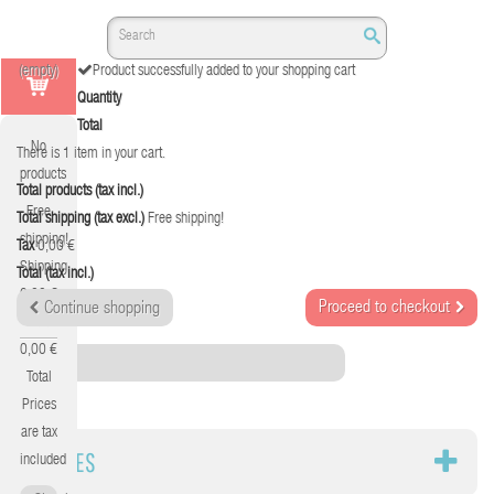
(empty)
Product successfully added to your shopping cart
Quantity
Total
No
There is 1 item in your cart.
products
Total products (tax incl.)
Free
Total shipping (tax excl.)
Free shipping!
shipping!
Tax
0,00 €
Shipping
Total (tax incl.)
0,00 €
Proceed to checkout
Continue shopping
Tax
0,00 €
Category
Total
Prices
are tax
CABLES
included