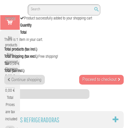
(empty)
Product successfully added to your shopping cart
Quantity
Total
No
There is 1 item in your cart.
products
Total products (tax incl.)
Free
Total shipping (tax excl.)
Free shipping!
shipping!
Tax
0,00 €
Shipping
Total (tax incl.)
0,00 €
Proceed to checkout
Continue shopping
Tax
0,00 €
Category
Total
Prices
are tax
BASES REFRIGERADORAS
included