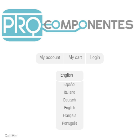
My account
My cart
Login
English
Español
Italiano
Deutsch
English
Français
Português
Call Me!