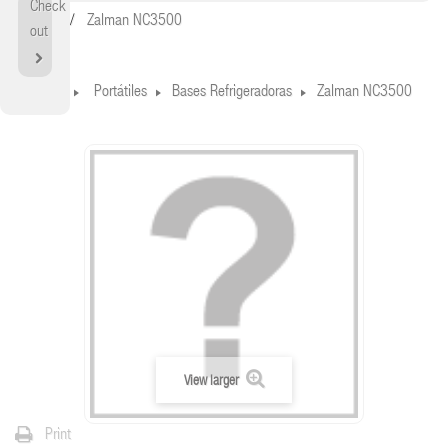
Check
Home
Zalman NC3500
out
Home
Portátiles
Bases Refrigeradoras
Zalman NC3500
View larger
Print