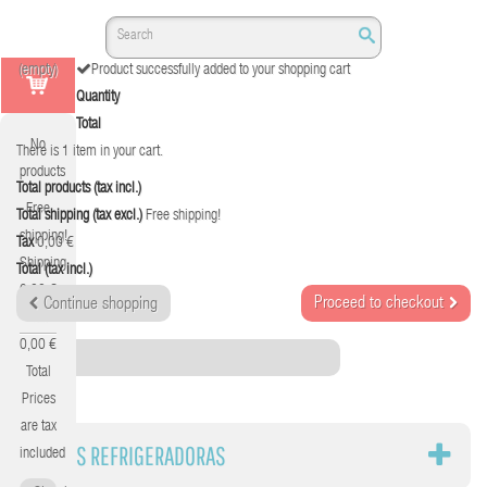
(empty)
Product successfully added to your shopping cart
Quantity
Total
No
There is 1 item in your cart.
products
Total products (tax incl.)
Free
Total shipping (tax excl.)
Free shipping!
shipping!
Tax
0,00 €
Shipping
Total (tax incl.)
0,00 €
Proceed to checkout
Continue shopping
Tax
0,00 €
Category
Total
Prices
are tax
BASES REFRIGERADORAS
included