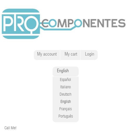
My account
My cart
Login
English
Español
Italiano
Deutsch
English
Français
Português
Call Me!