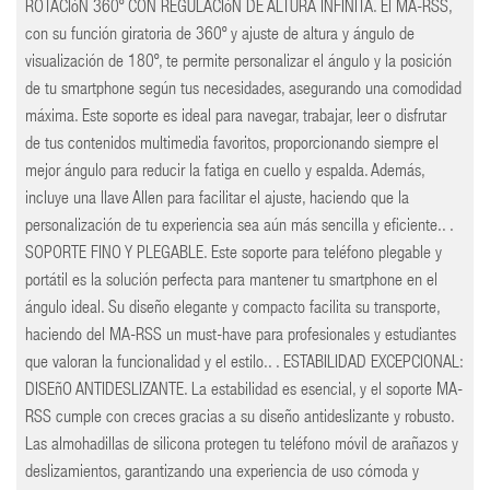
ROTACIóN 360º CON REGULACIóN DE ALTURA INFINITA. El MA-RSS,
con su función giratoria de 360º y ajuste de altura y ángulo de
visualización de 180º, te permite personalizar el ángulo y la posición
de tu smartphone según tus necesidades, asegurando una comodidad
máxima. Este soporte es ideal para navegar, trabajar, leer o disfrutar
de tus contenidos multimedia favoritos, proporcionando siempre el
mejor ángulo para reducir la fatiga en cuello y espalda. Además,
incluye una llave Allen para facilitar el ajuste, haciendo que la
personalización de tu experiencia sea aún más sencilla y eficiente.. .
SOPORTE FINO Y PLEGABLE. Este soporte para teléfono plegable y
portátil es la solución perfecta para mantener tu smartphone en el
ángulo ideal. Su diseño elegante y compacto facilita su transporte,
haciendo del MA-RSS un must-have para profesionales y estudiantes
que valoran la funcionalidad y el estilo.. . ESTABILIDAD EXCEPCIONAL:
DISEñO ANTIDESLIZANTE. La estabilidad es esencial, y el soporte MA-
RSS cumple con creces gracias a su diseño antideslizante y robusto.
Las almohadillas de silicona protegen tu teléfono móvil de arañazos y
deslizamientos, garantizando una experiencia de uso cómoda y