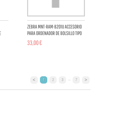
ZEBRA MNT-RAM-B201U ACCESORIO
E
PARA ORDENADOR DE BOLSILLO TIPO
PDA MONTE
33,00 €
CART
ADD TO CART
...
1
2
3
7