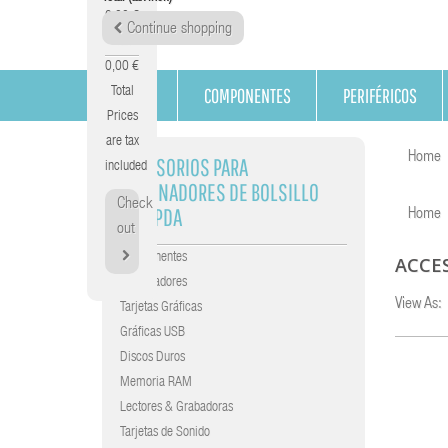
0,00 €
Continue shopping
Tax
0,00 €
COMPONENTES
PERIFÉRICOS
Total
Prices
are tax
Home
ACCESORIOS PARA
included
ORDENADORES DE BOLSILLO
Check
TIPO PDA
Home
out
Componentes
ACCE
Procesadores
View As:
Tarjetas Gráficas
Gráficas USB
Discos Duros
Memoria RAM
Lectores & Grabadoras
Tarjetas de Sonido