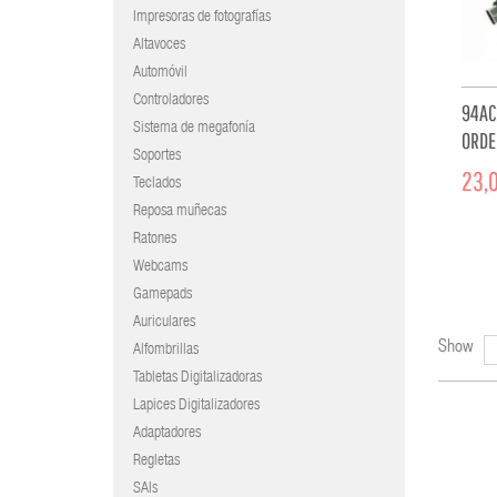
Impresoras de fotografías
Altavoces
Automóvil
Controladores
94AC
Sistema de megafonía
ORDE
Soportes
CABL
23,0
Teclados
Reposa muñecas
Ratones
Webcams
Gamepads
Auriculares
Show
Alfombrillas
Tabletas Digitalizadoras
Lapices Digitalizadores
Adaptadores
Regletas
SAIs