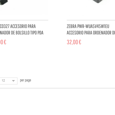
C0327 ACCESORIO PARA
ZEBRA PWR-WUA5V45W1EU
NADOR DE BOLSILLO TIPO PDA
ACCESORIO PARA ORDENADOR D
E DE ALIMENTACIÓN
BOLSILLO TIPO PDA ENCHUFE
0 €
32,00 €
ELÉCTRICO
ADD TO CART
ADD TO 
per page
12