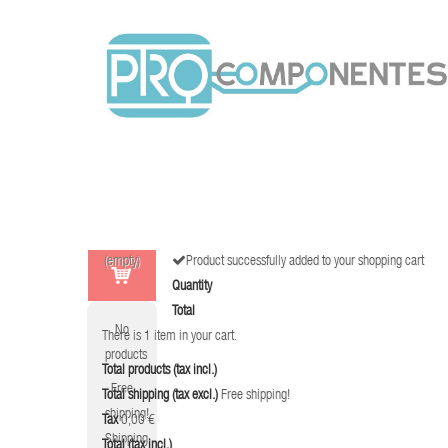
(empty)
Product successfully added to your shopping cart
Quantity
Total
No
There is 1 item in your cart.
products
Total products (tax incl.)
Free
Total shipping (tax excl.)
Free shipping!
shipping!
Tax
0,00 €
Shipping
Total (tax incl.)