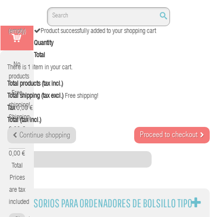
(empty)
Product successfully added to your shopping cart
Quantity
Total
No
There is 1 item in your cart.
products
Total products (tax incl.)
Free
Total shipping (tax excl.)
Free shipping!
shipping!
Tax
0,00 €
Shipping
Total (tax incl.)
0,00 €
Proceed to checkout
Continue shopping
Tax
0,00 €
Category
Total
Prices
are tax
ACCESORIOS PARA ORDENADORES DE BOLSILLO TIPO
included
PDA