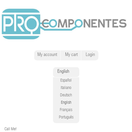
My account
My cart
Login
English
Español
Italiano
Deutsch
English
Français
Português
Call Me!